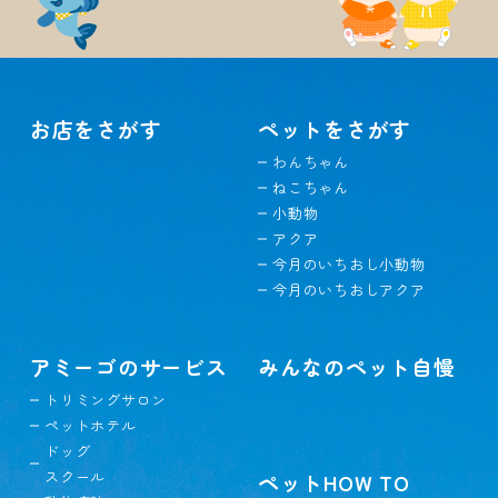
お店をさがす
ペットをさがす
わんちゃん
ねこちゃん
小動物
アクア
今月のいちおし小動物
今月のいちおしアクア
アミーゴのサービス
みんなのペット自慢
トリミングサロン
ペットホテル
ドッグ
スクール
ペットHOW TO