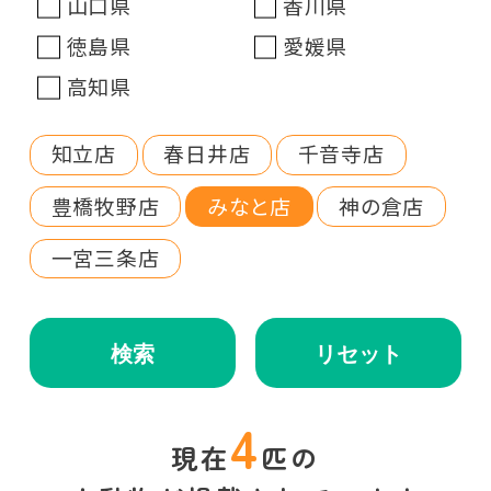
山口県
香川県
徳島県
愛媛県
高知県
知立店
春日井店
千音寺店
豊橋牧野店
みなと店
神の倉店
一宮三条店
検索
リセット
4
現在
匹の