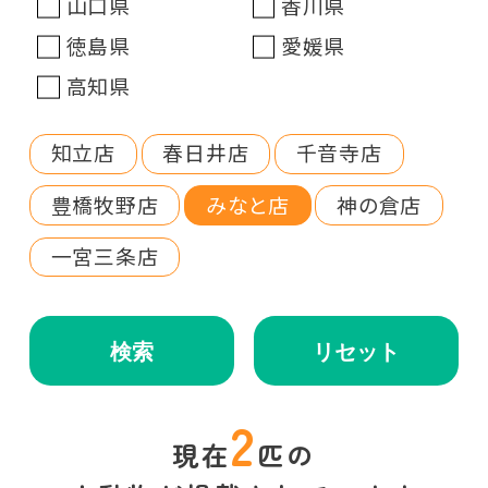
山口県
香川県
徳島県
愛媛県
高知県
知立店
春日井店
千音寺店
豊橋牧野店
みなと店
神の倉店
一宮三条店
検索
リセット
2
現在
匹の