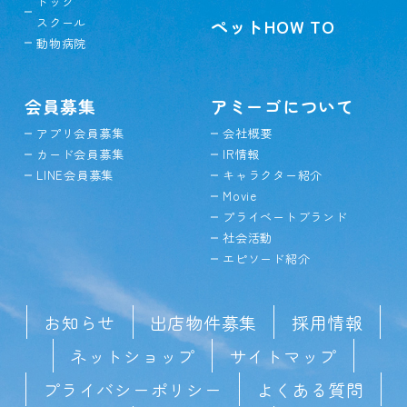
ドッグ
スクール
ペットHOW TO
動物病院
会員募集
アミーゴについて
アプリ会員募集
会社概要
カード会員募集
IR情報
LINE会員募集
キャラクター紹介
Movie
プライベートブランド
社会活動
エピソード紹介
お知らせ
出店物件募集
採用情報
ネットショップ
サイトマップ
プライバシーポリシー
よくある質問