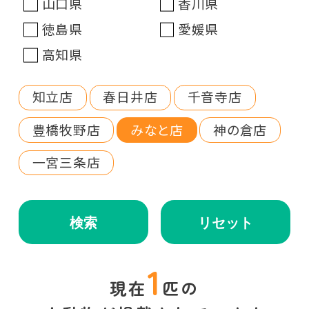
山口県
香川県
徳島県
愛媛県
高知県
知立店
春日井店
千音寺店
豊橋牧野店
みなと店
神の倉店
一宮三条店
検索
リセット
1
現在
匹の