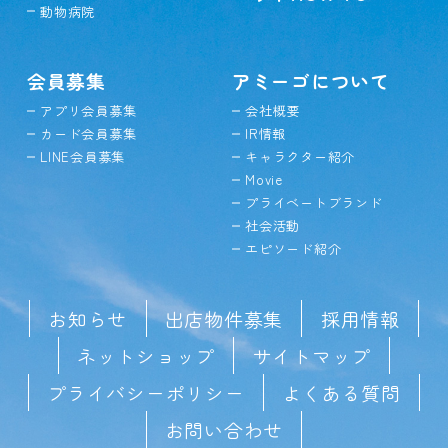
動物病院
会員募集
アミーゴについて
アプリ会員募集
会社概要
カード会員募集
IR情報
LINE会員募集
キャラクター紹介
Movie
プライベートブランド
社会活動
エピソード紹介
お知らせ
出店物件募集
採用情報
ネットショップ
サイトマップ
プライバシーポリシー
よくある質問
お問い合わせ