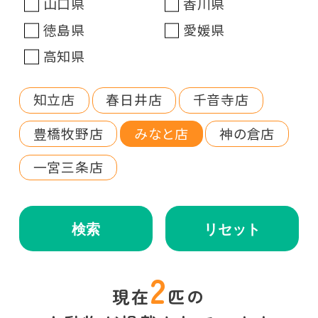
山口県
香川県
徳島県
愛媛県
高知県
知立店
春日井店
千音寺店
豊橋牧野店
みなと店
神の倉店
一宮三条店
検索
リセット
2
現在
匹の