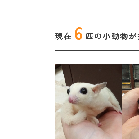
6
現在
匹の
小動物が