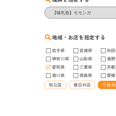
地域・お店を指定する
岩手県
宮城県
秋田
神奈川県
山梨県
長野
愛知県
三重県
京都
香川県
徳島県
愛媛
知立店
春日井店
千音寺