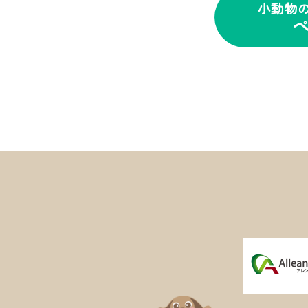
小動物
ペ