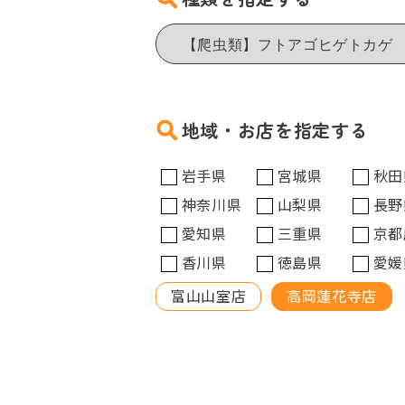
地域・お店を指定する
岩手県
宮城県
秋田
神奈川県
山梨県
長野
愛知県
三重県
京都
香川県
徳島県
愛媛
富山山室店
高岡蓮花寺店