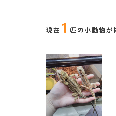
1
現在
匹の
小動物が