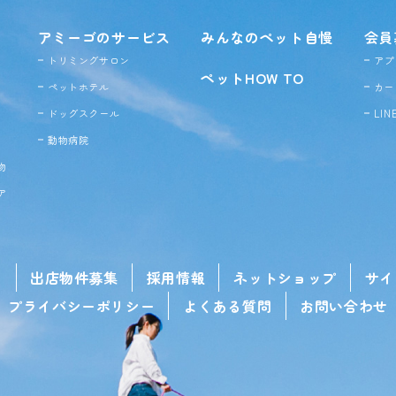
アミーゴのサービス
みんなのペット自慢
会員
トリミングサロン
アプ
ペットHOW TO
ペットホテル
カー
ドッグ
スクール
LI
動物病院
物
ア
せ
出店物件募集
採用情報
ネットショップ
サイ
プライバシーポリシー
よくある質問
お問い合わせ