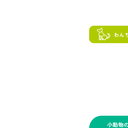
わん
小動物