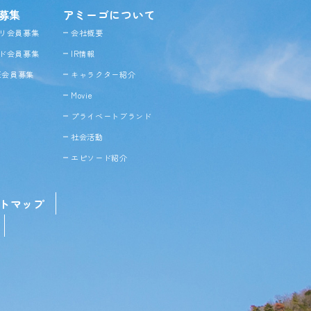
募集
アミーゴについて
リ会員募集
会社概要
ド会員募集
IR情報
NE会員募集
キャラクター紹介
Movie
プライベートブランド
社会活動
エピソード紹介
トマップ