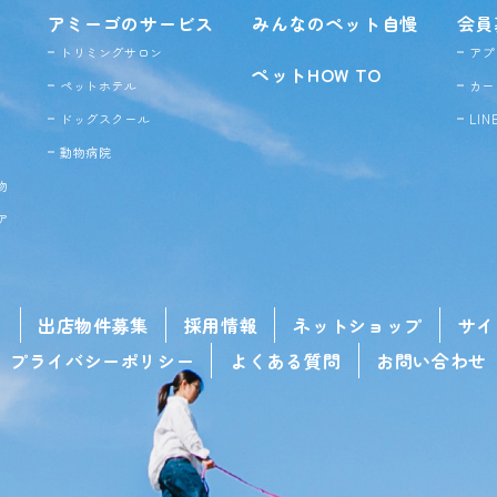
アミーゴのサービス
みんなのペット自慢
会員
トリミングサロン
アプ
ペットHOW TO
ペットホテル
カー
ドッグ
スクール
LI
動物病院
物
ア
せ
出店物件募集
採用情報
ネットショップ
サイ
プライバシーポリシー
よくある質問
お問い合わせ