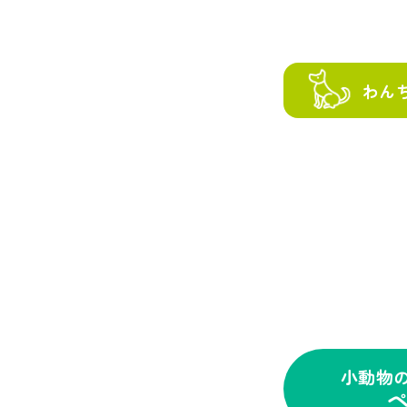
わん
小動物
ペ