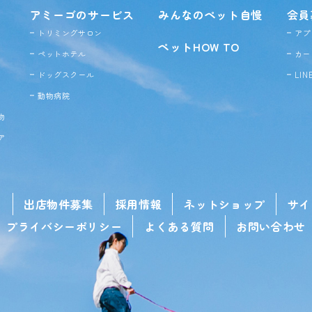
アミーゴのサービス
みんなのペット自慢
会員
トリミングサロン
アプ
ペットHOW TO
ペットホテル
カー
ドッグ
スクール
LI
動物病院
物
ア
せ
出店物件募集
採用情報
ネットショップ
サイ
プライバシーポリシー
よくある質問
お問い合わせ