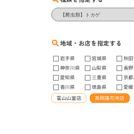
地域・お店を指定する
岩手県
宮城県
秋田
神奈川県
山梨県
長野
愛知県
三重県
京都
香川県
徳島県
愛媛
富山山室店
高岡蓮花寺店