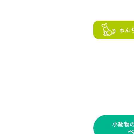
わん
小動物
ペ