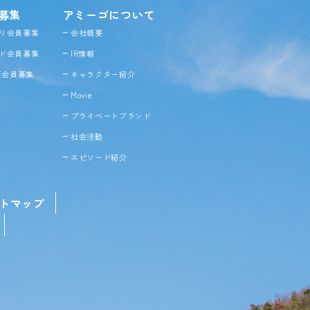
募集
アミーゴについて
リ会員募集
会社概要
ド会員募集
IR情報
NE会員募集
キャラクター紹介
Movie
プライベートブランド
社会活動
エピソード紹介
トマップ