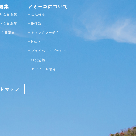
募集
アミーゴについて
リ会員募集
会社概要
ド会員募集
IR情報
NE会員募集
キャラクター紹介
Movie
プライベートブランド
社会活動
エピソード紹介
トマップ