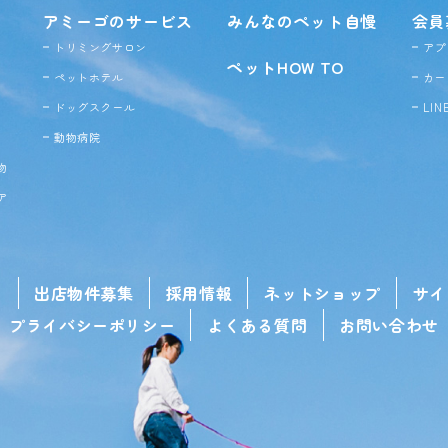
アミーゴのサービス
みんなのペット自慢
会員
トリミングサロン
アプ
ペットHOW TO
ペットホテル
カー
ドッグ
スクール
LI
動物病院
物
ア
せ
出店物件募集
採用情報
ネットショップ
サイ
プライバシーポリシー
よくある質問
お問い合わせ