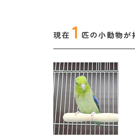
1
現在
匹の
小動物が