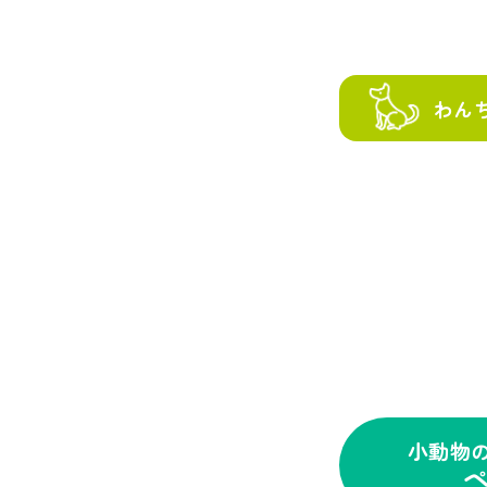
わん
小動物
ペ