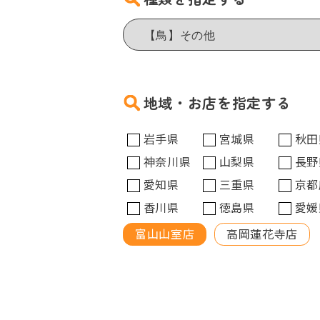
地域・お店を指定する
岩手県
宮城県
秋田
神奈川県
山梨県
長野
愛知県
三重県
京都
香川県
徳島県
愛媛
富山山室店
高岡蓮花寺店