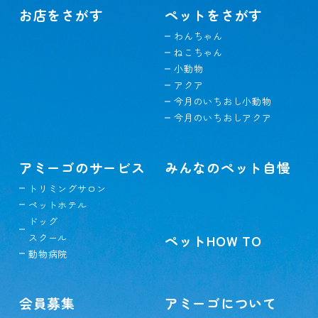
お店をさがす
ペットをさがす
わんちゃん
ねこちゃん
小動物
アクア
今月のいちおし小動物
今月のいちおしアクア
アミーゴのサービス
みんなのペット自慢
トリミングサロン
ペットホテル
ドッグ
スクール
ペットHOW TO
動物病院
会員募集
アミーゴについて