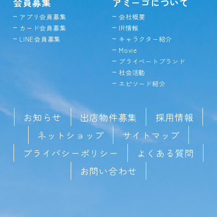
会員募集
アミーゴについて
アプリ会員募集
会社概要
カード会員募集
IR情報
LINE会員募集
キャラクター紹介
Movie
プライベートブランド
社会活動
エピソード紹介
お知らせ
出店物件募集
採用情報
ネットショップ
サイトマップ
プライバシーポリシー
よくある質問
お問い合わせ