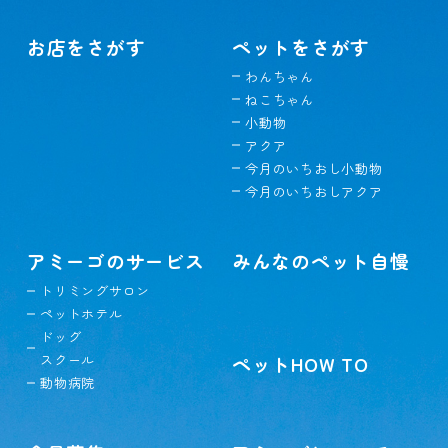
お店をさがす
ペットをさがす
わんちゃん
ねこちゃん
小動物
アクア
今月のいちおし小動物
今月のいちおしアクア
アミーゴのサービス
みんなのペット自慢
トリミングサロン
ペットホテル
ドッグ
スクール
ペットHOW TO
動物病院