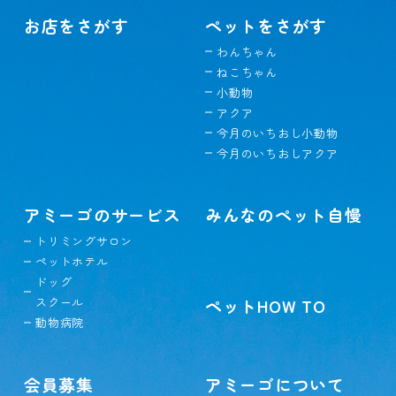
お店をさがす
ペットをさがす
わんちゃん
ねこちゃん
小動物
アクア
今月のいちおし小動物
今月のいちおしアクア
アミーゴのサービス
みんなのペット自慢
トリミングサロン
ペットホテル
ドッグ
スクール
ペットHOW TO
動物病院
会員募集
アミーゴについて