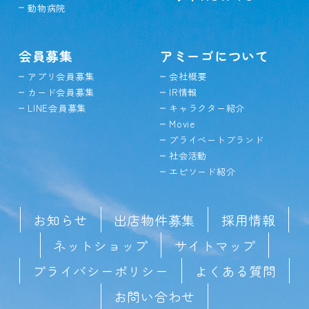
動物病院
会員募集
アミーゴについて
アプリ会員募集
会社概要
カード会員募集
IR情報
LINE会員募集
キャラクター紹介
Movie
プライベートブランド
社会活動
エピソード紹介
お知らせ
出店物件募集
採用情報
ネットショップ
サイトマップ
プライバシーポリシー
よくある質問
お問い合わせ