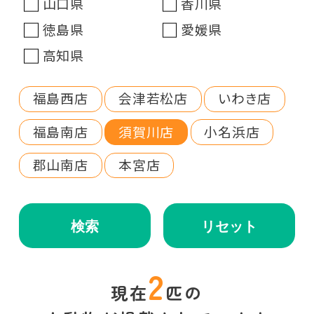
山口県
香川県
徳島県
愛媛県
高知県
福島西店
会津若松店
いわき店
福島南店
須賀川店
小名浜店
郡山南店
本宮店
検索
リセット
2
現在
匹の