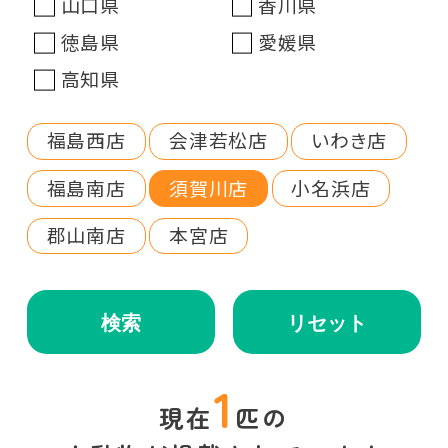
山口県
香川県
徳島県
愛媛県
高知県
福島西店
会津若松店
いわき店
福島南店
須賀川店
小名浜店
郡山南店
本宮店
検索
リセット
1
現在
匹の