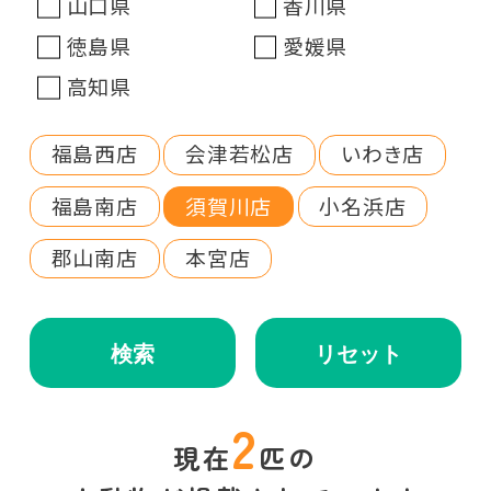
山口県
香川県
徳島県
愛媛県
高知県
福島西店
会津若松店
いわき店
福島南店
須賀川店
小名浜店
郡山南店
本宮店
検索
リセット
2
現在
匹の