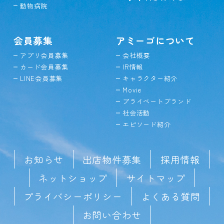
動物病院
会員募集
アミーゴについて
アプリ会員募集
会社概要
カード会員募集
IR情報
LINE会員募集
キャラクター紹介
Movie
プライベートブランド
社会活動
エピソード紹介
お知らせ
出店物件募集
採用情報
ネットショップ
サイトマップ
プライバシーポリシー
よくある質問
お問い合わせ