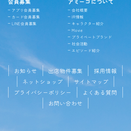
会員募集
アミーゴについて
アプリ会員募集
会社概要
カード会員募集
IR情報
LINE会員募集
キャラクター紹介
Movie
プライベートブランド
社会活動
エピソード紹介
お知らせ
出店物件募集
採用情報
ネットショップ
サイトマップ
プライバシーポリシー
よくある質問
お問い合わせ