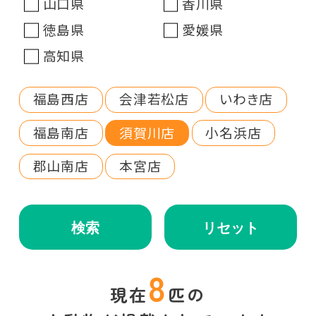
山口県
香川県
徳島県
愛媛県
高知県
福島西店
会津若松店
いわき店
福島南店
須賀川店
小名浜店
郡山南店
本宮店
検索
リセット
8
現在
匹の