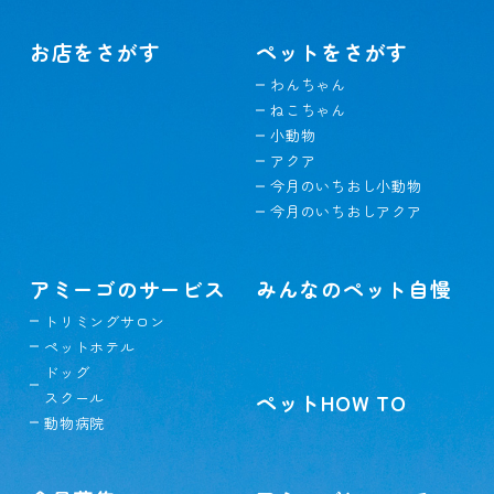
お店をさがす
ペットをさがす
わんちゃん
ねこちゃん
小動物
アクア
今月のいちおし小動物
今月のいちおしアクア
アミーゴのサービス
みんなのペット自慢
トリミングサロン
ペットホテル
ドッグ
スクール
ペットHOW TO
動物病院