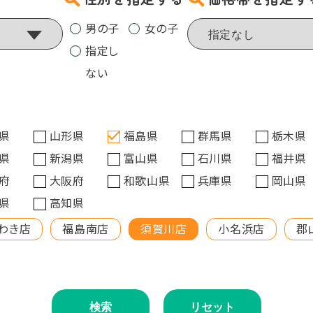
男の子
女の子
指定し
ない
県
山形県
福島県
群馬県
栃木県
県
新潟県
富山県
石川県
福井県
府
大阪府
和歌山県
兵庫県
岡山県
県
高知県
わき店
福島南店
須賀川店
小名浜店
郡
検索
リセット