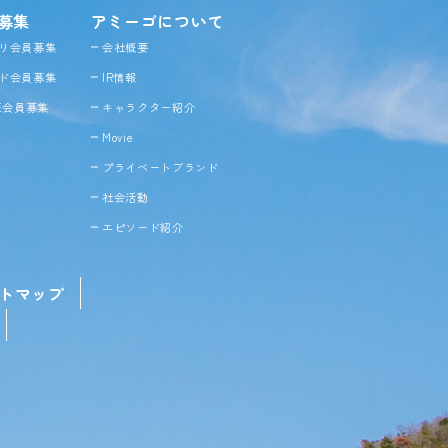
募集
アミーゴについて
リ会員募集
会社概要
ド会員募集
IR情報
NE会員募集
キャラクター紹介
Movie
プライベートブランド
社会活動
エピソード紹介
トマップ