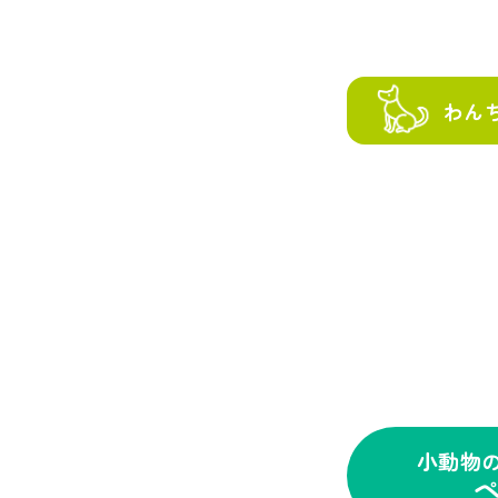
わん
小動物
ペ