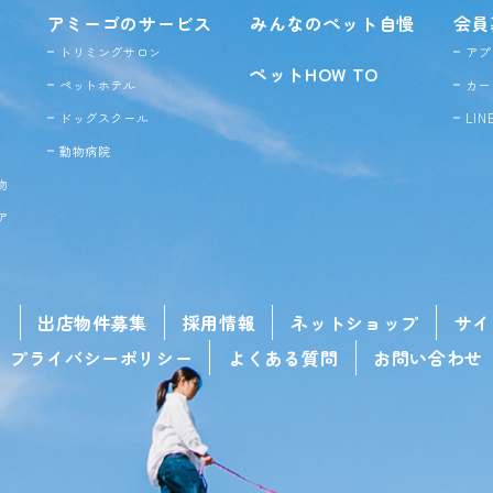
アミーゴのサービス
みんなのペット自慢
会員
トリミングサロン
アプ
ペットHOW TO
ペットホテル
カー
ドッグ
スクール
LI
動物病院
物
ア
せ
出店物件募集
採用情報
ネットショップ
サイ
プライバシーポリシー
よくある質問
お問い合わせ