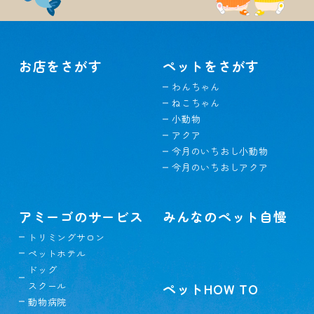
お店をさがす
ペットをさがす
わんちゃん
ねこちゃん
小動物
アクア
今月のいちおし小動物
今月のいちおしアクア
アミーゴのサービス
みんなのペット自慢
トリミングサロン
ペットホテル
ドッグ
スクール
ペットHOW TO
動物病院