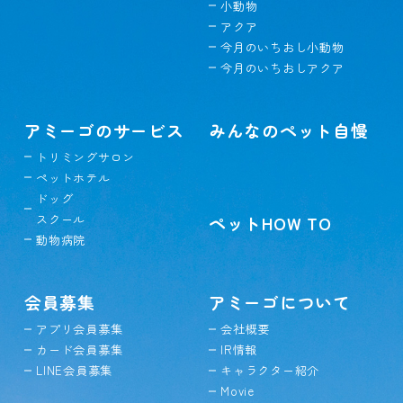
小動物
アクア
今月のいちおし小動物
今月のいちおしアクア
アミーゴのサービス
みんなのペット自慢
トリミングサロン
ペットホテル
ドッグ
スクール
ペットHOW TO
動物病院
会員募集
アミーゴについて
アプリ会員募集
会社概要
カード会員募集
IR情報
LINE会員募集
キャラクター紹介
Movie