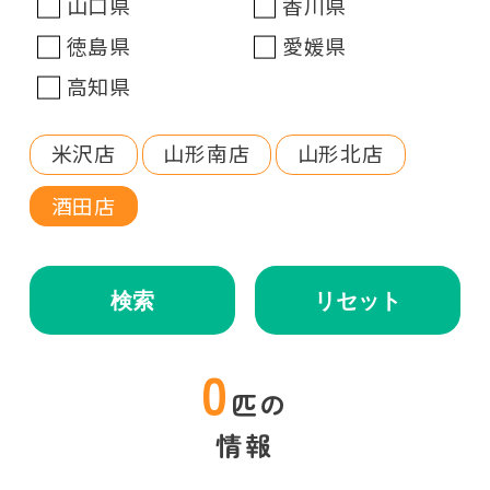
山口県
香川県
徳島県
愛媛県
高知県
米沢店
山形南店
山形北店
酒田店
検索
リセット
0
匹の
情報