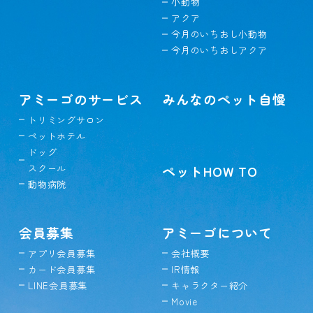
小動物
アクア
今月のいちおし小動物
今月のいちおしアクア
アミーゴのサービス
みんなのペット自慢
トリミングサロン
ペットホテル
ドッグ
スクール
ペットHOW TO
動物病院
会員募集
アミーゴについて
アプリ会員募集
会社概要
カード会員募集
IR情報
LINE会員募集
キャラクター紹介
Movie