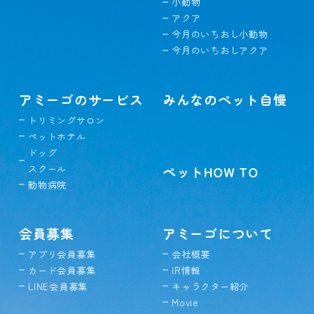
小動物
アクア
今月のいちおし小動物
今月のいちおしアクア
アミーゴのサービス
みんなのペット自慢
トリミングサロン
ペットホテル
ドッグ
スクール
ペットHOW TO
動物病院
会員募集
アミーゴについて
アプリ会員募集
会社概要
カード会員募集
IR情報
LINE会員募集
キャラクター紹介
Movie