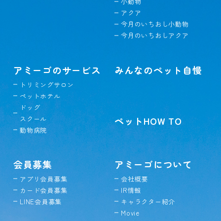
小動物
アクア
今月のいちおし小動物
今月のいちおしアクア
アミーゴのサービス
みんなのペット自慢
トリミングサロン
ペットホテル
ドッグ
スクール
ペットHOW TO
動物病院
会員募集
アミーゴについて
アプリ会員募集
会社概要
カード会員募集
IR情報
LINE会員募集
キャラクター紹介
Movie