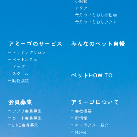
小動物
アクア
今月のいちおし小動物
今月のいちおしアクア
アミーゴのサービス
みんなのペット自慢
トリミングサロン
ペットホテル
ドッグ
スクール
ペットHOW TO
動物病院
会員募集
アミーゴについて
アプリ会員募集
会社概要
カード会員募集
IR情報
LINE会員募集
キャラクター紹介
Movie