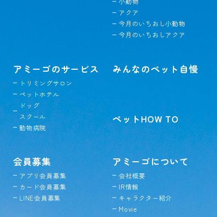
小動物
アクア
今月のいちおし小動物
今月のいちおしアクア
アミーゴのサービス
みんなのペット自慢
トリミングサロン
ペットホテル
ドッグ
スクール
ペットHOW TO
動物病院
会員募集
アミーゴについて
アプリ会員募集
会社概要
カード会員募集
IR情報
LINE会員募集
キャラクター紹介
Movie