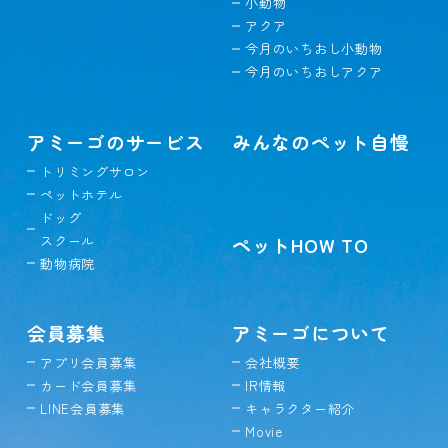
小動物
アクア
今月のいちおし小動物
今月のいちおしアクア
アミーゴのサービス
みんなのペット自慢
トリミングサロン
ペットホテル
ドッグ
スクール
ペットHOW TO
動物病院
会員募集
アミーゴについて
アプリ会員募集
会社概要
カード会員募集
IR情報
LINE会員募集
キャラクター紹介
Movie