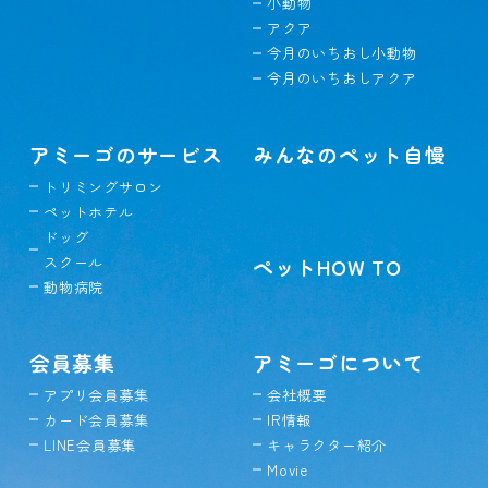
小動物
アクア
今月のいちおし小動物
今月のいちおしアクア
アミーゴのサービス
みんなのペット自慢
トリミングサロン
ペットホテル
ドッグ
スクール
ペットHOW TO
動物病院
会員募集
アミーゴについて
アプリ会員募集
会社概要
カード会員募集
IR情報
LINE会員募集
キャラクター紹介
Movie