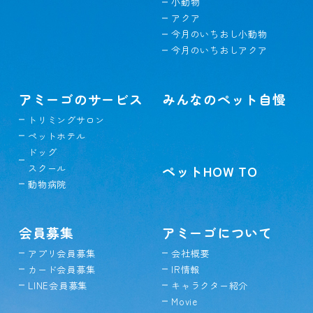
小動物
アクア
今月のいちおし小動物
今月のいちおしアクア
アミーゴのサービス
みんなのペット自慢
トリミングサロン
ペットホテル
ドッグ
スクール
ペットHOW TO
動物病院
会員募集
アミーゴについて
アプリ会員募集
会社概要
カード会員募集
IR情報
LINE会員募集
キャラクター紹介
Movie