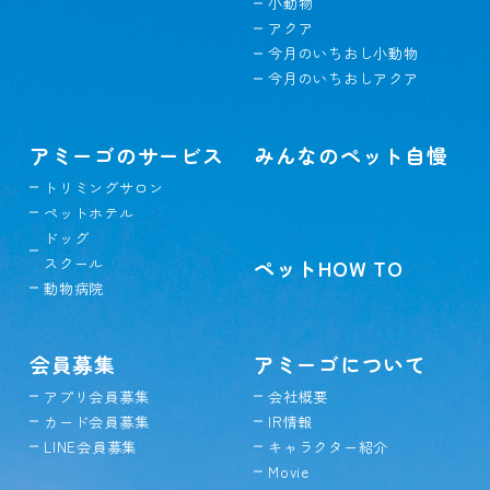
小動物
アクア
今月のいちおし小動物
今月のいちおしアクア
アミーゴのサービス
みんなのペット自慢
トリミングサロン
ペットホテル
ドッグ
スクール
ペットHOW TO
動物病院
会員募集
アミーゴについて
アプリ会員募集
会社概要
カード会員募集
IR情報
LINE会員募集
キャラクター紹介
Movie