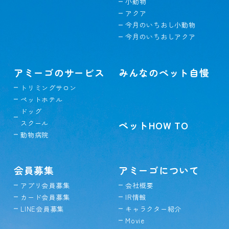
小動物
アクア
今月のいちおし小動物
今月のいちおしアクア
アミーゴのサービス
みんなのペット自慢
トリミングサロン
ペットホテル
ドッグ
スクール
ペットHOW TO
動物病院
会員募集
アミーゴについて
アプリ会員募集
会社概要
カード会員募集
IR情報
LINE会員募集
キャラクター紹介
Movie