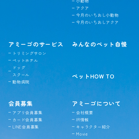
小動物
アクア
今月のいちおし小動物
今月のいちおしアクア
アミーゴのサービス
みんなのペット自慢
トリミングサロン
ペットホテル
ドッグ
スクール
ペットHOW TO
動物病院
会員募集
アミーゴについて
アプリ会員募集
会社概要
カード会員募集
IR情報
LINE会員募集
キャラクター紹介
Movie