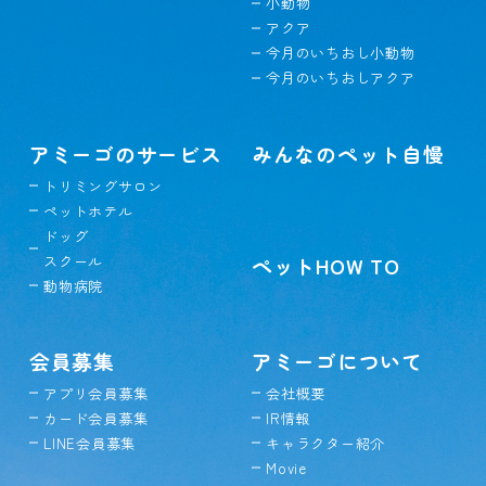
小動物
アクア
今月のいちおし小動物
今月のいちおしアクア
アミーゴのサービス
みんなのペット自慢
トリミングサロン
ペットホテル
ドッグ
スクール
ペットHOW TO
動物病院
会員募集
アミーゴについて
アプリ会員募集
会社概要
カード会員募集
IR情報
LINE会員募集
キャラクター紹介
Movie