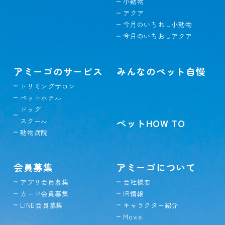
小動物
アクア
今月のいちおし小動物
今月のいちおしアクア
アミーゴのサービス
みんなのペット自慢
トリミングサロン
ペットホテル
ドッグ
スクール
ペットHOW TO
動物病院
会員募集
アミーゴについて
アプリ会員募集
会社概要
カード会員募集
IR情報
LINE会員募集
キャラクター紹介
Movie