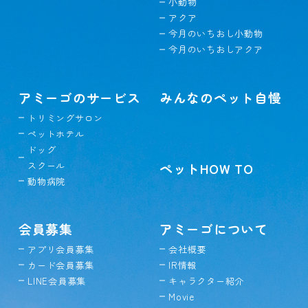
小動物
アクア
今月のいちおし小動物
今月のいちおしアクア
アミーゴのサービス
みんなのペット自慢
トリミングサロン
ペットホテル
ドッグ
スクール
ペットHOW TO
動物病院
会員募集
アミーゴについて
アプリ会員募集
会社概要
カード会員募集
IR情報
LINE会員募集
キャラクター紹介
Movie