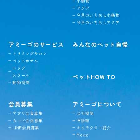
小動物
アクア
今月のいちおし小動物
今月のいちおしアクア
アミーゴのサービス
みんなのペット自慢
トリミングサロン
ペットホテル
ドッグ
スクール
ペットHOW TO
動物病院
会員募集
アミーゴについて
アプリ会員募集
会社概要
カード会員募集
IR情報
LINE会員募集
キャラクター紹介
Movie