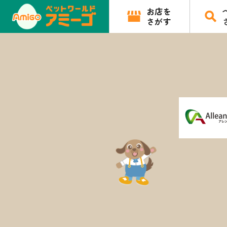
お店を
さがす