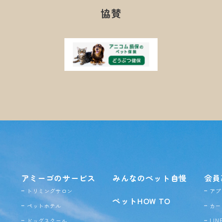
協賛
アミーゴのサービス
みんなのペット自慢
会員
トリミングサロン
アプ
ペットHOW TO
ペットホテル
カー
ドッグ
スクール
LI