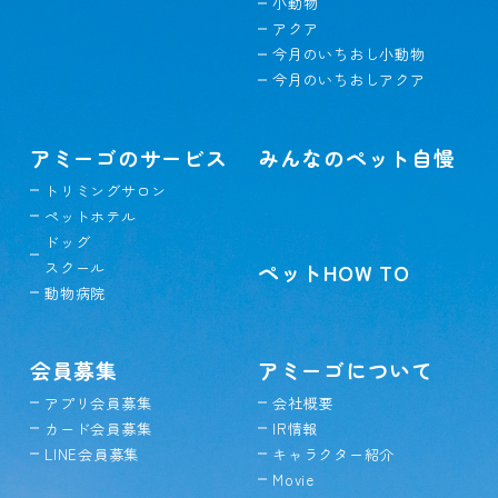
小動物
アクア
今月のいちおし小動物
今月のいちおしアクア
アミーゴのサービス
みんなのペット自慢
トリミングサロン
ペットホテル
ドッグ
スクール
ペットHOW TO
動物病院
会員募集
アミーゴについて
アプリ会員募集
会社概要
カード会員募集
IR情報
LINE会員募集
キャラクター紹介
Movie