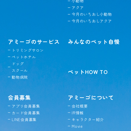
小動物
アクア
今月のいちおし小動物
今月のいちおしアクア
アミーゴのサービス
みんなのペット自慢
トリミングサロン
ペットホテル
ドッグ
スクール
ペットHOW TO
動物病院
会員募集
アミーゴについて
アプリ会員募集
会社概要
カード会員募集
IR情報
LINE会員募集
キャラクター紹介
Movie