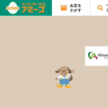
お店を
さがす