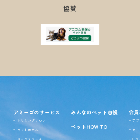
協賛
アミーゴのサービス
みんなのペット自慢
会員
トリミングサロン
アプ
ペットHOW TO
ペットホテル
カー
ドッグ
スクール
LI