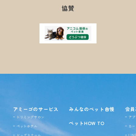
協賛
アミーゴのサービス
みんなのペット自慢
会員
トリミングサロン
アプ
ペットHOW TO
ペットホテル
カー
ドッグ
スクール
LI