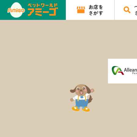
お店を
さがす