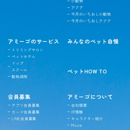
小動物
アクア
今月のいちおし小動物
今月のいちおしアクア
アミーゴのサービス
みんなのペット自慢
トリミングサロン
ペットホテル
ドッグ
スクール
ペットHOW TO
動物病院
会員募集
アミーゴについて
アプリ会員募集
会社概要
カード会員募集
IR情報
LINE会員募集
キャラクター紹介
Movie