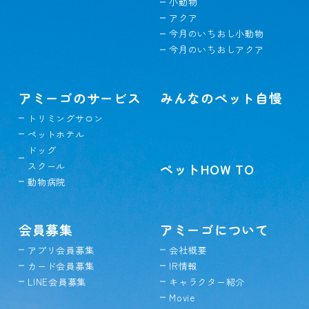
小動物
アクア
今月のいちおし小動物
今月のいちおしアクア
アミーゴのサービス
みんなのペット自慢
トリミングサロン
ペットホテル
ドッグ
スクール
ペットHOW TO
動物病院
会員募集
アミーゴについて
アプリ会員募集
会社概要
カード会員募集
IR情報
LINE会員募集
キャラクター紹介
Movie