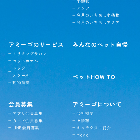
小動物
アクア
今月のいちおし小動物
今月のいちおしアクア
アミーゴのサービス
みんなのペット自慢
トリミングサロン
ペットホテル
ドッグ
スクール
ペットHOW TO
動物病院
会員募集
アミーゴについて
アプリ会員募集
会社概要
カード会員募集
IR情報
LINE会員募集
キャラクター紹介
Movie