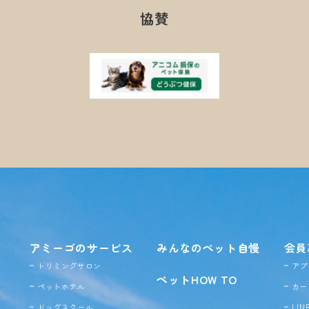
協賛
アミーゴのサービス
みんなのペット自慢
会員
トリミングサロン
アプ
ペットHOW TO
ペットホテル
カー
ドッグ
スクール
LI