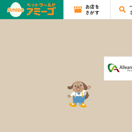
お店を
さがす