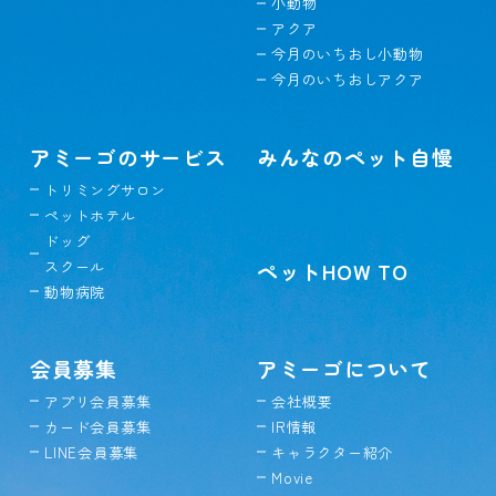
小動物
アクア
今月のいちおし小動物
今月のいちおしアクア
アミーゴのサービス
みんなのペット自慢
トリミングサロン
ペットホテル
ドッグ
スクール
ペットHOW TO
動物病院
会員募集
アミーゴについて
アプリ会員募集
会社概要
カード会員募集
IR情報
LINE会員募集
キャラクター紹介
Movie