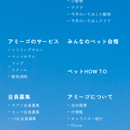
小動物
アクア
今月のいちおし小動物
今月のいちおしアクア
アミーゴのサービス
みんなのペット自慢
トリミングサロン
ペットホテル
ドッグ
スクール
ペットHOW TO
動物病院
会員募集
アミーゴについて
アプリ会員募集
会社概要
カード会員募集
IR情報
LINE会員募集
キャラクター紹介
Movie