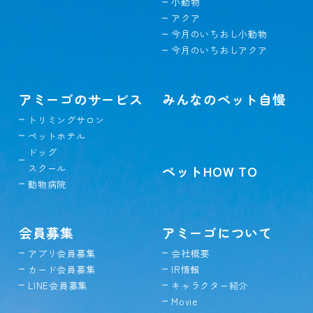
小動物
アクア
今月のいちおし小動物
今月のいちおしアクア
アミーゴのサービス
みんなのペット自慢
トリミングサロン
ペットホテル
ドッグ
スクール
ペットHOW TO
動物病院
会員募集
アミーゴについて
アプリ会員募集
会社概要
カード会員募集
IR情報
LINE会員募集
キャラクター紹介
Movie