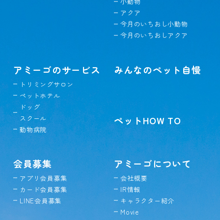
小動物
アクア
今月のいちおし小動物
今月のいちおしアクア
アミーゴのサービス
みんなのペット自慢
トリミングサロン
ペットホテル
ドッグ
スクール
ペットHOW TO
動物病院
会員募集
アミーゴについて
アプリ会員募集
会社概要
カード会員募集
IR情報
LINE会員募集
キャラクター紹介
Movie