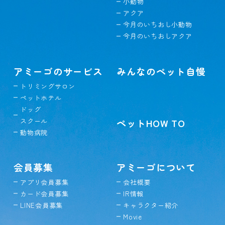
小動物
アクア
今月のいちおし小動物
今月のいちおしアクア
アミーゴのサービス
みんなのペット自慢
トリミングサロン
ペットホテル
ドッグ
スクール
ペットHOW TO
動物病院
会員募集
アミーゴについて
アプリ会員募集
会社概要
カード会員募集
IR情報
LINE会員募集
キャラクター紹介
Movie