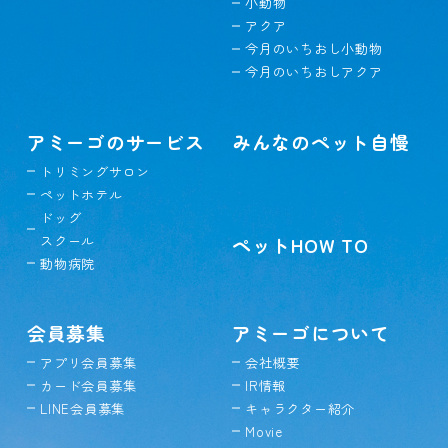
小動物
アクア
今月のいちおし小動物
今月のいちおしアクア
アミーゴのサービス
みんなのペット自慢
トリミングサロン
ペットホテル
ドッグ
スクール
ペットHOW TO
動物病院
会員募集
アミーゴについて
アプリ会員募集
会社概要
カード会員募集
IR情報
LINE会員募集
キャラクター紹介
Movie