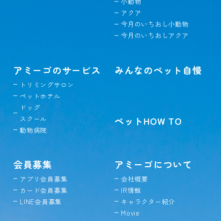
小動物
アクア
今月のいちおし小動物
今月のいちおしアクア
アミーゴのサービス
みんなのペット自慢
トリミングサロン
ペットホテル
ドッグ
スクール
ペットHOW TO
動物病院
会員募集
アミーゴについて
アプリ会員募集
会社概要
カード会員募集
IR情報
LINE会員募集
キャラクター紹介
Movie